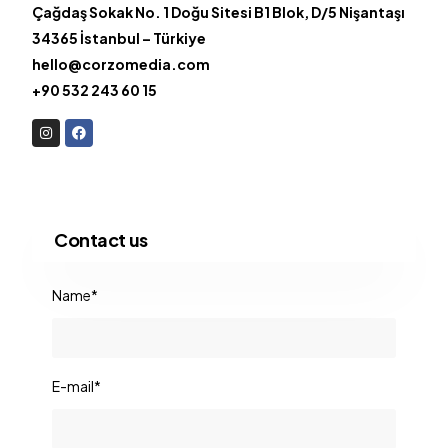
TR
Çağdaş Sokak No. 1
Doğu Sitesi B1 Blok, D/5 Nişantaşı
34365
İstanbul – Türkiye
hello@corzomedia.com
+90 532 243 60 15
Contact us
Name*
E-mail*