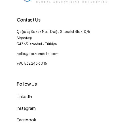
Contact Us
Çağdaş Sokak No. 1 Doğu Sitesi B1 Blok, D/5
Nişantaşı
34365 İstanbul – Türkiye
hello@corzomedia.com
+90 532 243 60 15
Follow Us
LinkedIn
Instagram
Facebook